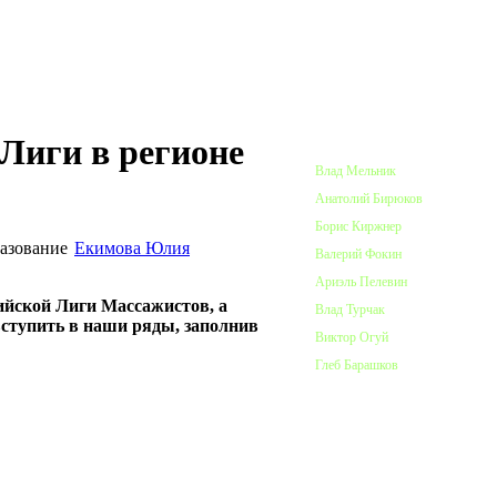
ПОЧЕТНЫЕ ЧЛЕНЫ ЛИГИ
Лиги в регионе
Влад Мельник
Анатолий Бирюков
Борис Киржнер
Екимова Юлия
Валерий Фокин
Ариэль Пелевин
ийской Лиги Массажистов, а
Влад Турчак
вступить в наши ряды, заполнив
Виктор Огуй
Глеб Барашков