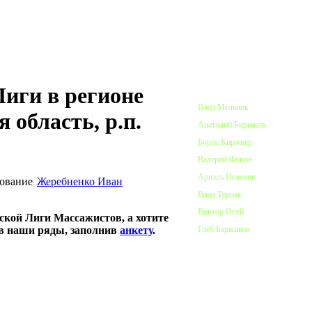
ПОЧЕТНЫЕ ЧЛЕНЫ ЛИГИ
иги в регионе
Влад Мельник
 область, р.п.
Анатолий Бирюков
Борис Киржнер
Валерий Фокин
Ариэль Пелевин
Жеребненко Иван
Влад Турчак
Виктор Огуй
ской Лиги Массажистов, а хотите
 в наши ряды, заполнив
анкету
.
Глеб Барашков