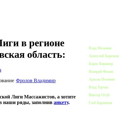
ПОЧЕТНЫЕ ЧЛЕНЫ ЛИГИ
иги в регионе
Влад Мельник
вская область:
Анатолий Бирюков
Борис Киржнер
а
Валерий Фокин
Ариэль Пелевин
Фролов Владимир
Влад Турчак
Виктор Огуй
ской Лиги Массажистов, а хотите
 в наши ряды, заполнив
анкету
.
Глеб Барашков