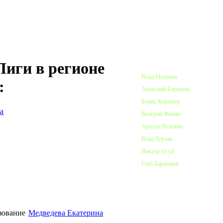
ПОЧЕТНЫЕ ЧЛЕНЫ ЛИГИ
иги в регионе
Влад Мельник
:
Анатолий Бирюков
Борис Киржнер
а
Валерий Фокин
Ариэль Пелевин
Влад Турчак
Виктор Огуй
Глеб Барашков
Медведева Екатерина