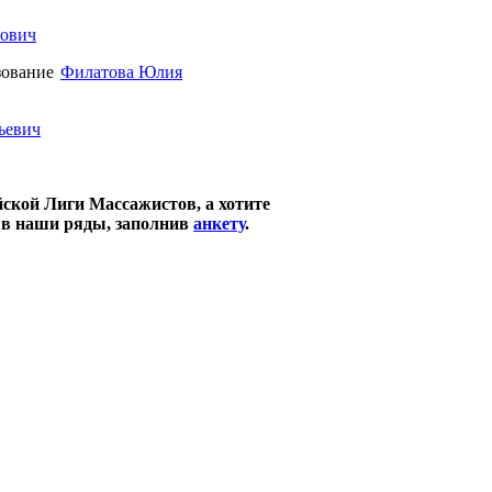
рович
Филатова Юлия
ьевич
йской Лиги Массажистов, а хотите
ь в наши ряды, заполнив
анкету
.