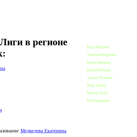
ПОЧЕТНЫЕ ЧЛЕНЫ ЛИГИ
Лиги в регионе
Влад Мельник
к:
Анатолий Бирюков
Борис Киржнер
вна
Валерий Фокин
Ариэль Пелевин
Влад Турчак
Виктор Огуй
Глеб Барашков
ч
Медведева Екатерина