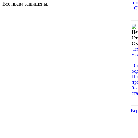
пр
Все права защищены.
«С
Це
Ст
Ск
Че
ма
Он
во
Пр
пр
бл
ст
Вер