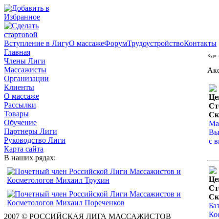
Вступление в Лигу
О массаже
Форум
Трудоустройство
Контакты
Главная
Курс
Члены Лиги
Массажисты
Ак
Организации
Клиенты
О массаже
Це
Рассылки
Ст
Товары
Ск
Обучение
Ма
Партнеры Лиги
Вы
Руководство Лиги
с 
Карта сайта
В наших рядах:
Це
Ст
Ск
Ба
Ко
2007 © РОССИЙСКАЯ ЛИГА МАССАЖИСТОВ