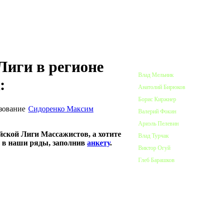
ПОЧЕТНЫЕ ЧЛЕНЫ ЛИГИ
иги в регионе
Влад Мельник
:
Анатолий Бирюков
Борис Киржнер
Сидоренко Максим
Валерий Фокин
Ариэль Пелевин
йской Лиги Массажистов, а хотите
Влад Турчак
ь в наши ряды, заполнив
анкету
.
Виктор Огуй
Глеб Барашков