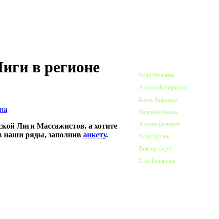
ПОЧЕТНЫЕ ЧЛЕНЫ ЛИГИ
иги в регионе
Влад Мельник
Анатолий Бирюков
Борис Киржнер
на
Валерий Фокин
Ариэль Пелевин
ской Лиги Массажистов, а хотите
 в наши ряды, заполнив
анкету
.
Влад Турчак
Виктор Огуй
Глеб Барашков