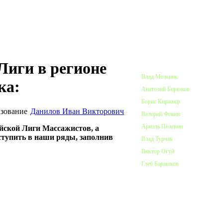
ПОЧЕТНЫЕ ЧЛЕНЫ ЛИГИ
иги в регионе
Влад Мельник
ка:
Анатолий Бирюков
Борис Киржнер
Данилов Иван Викторович
Валерий Фокин
Ариэль Пелевин
йской Лиги Массажистов, а
вступить в наши ряды, заполнив
Влад Турчак
Виктор Огуй
Глеб Барашков