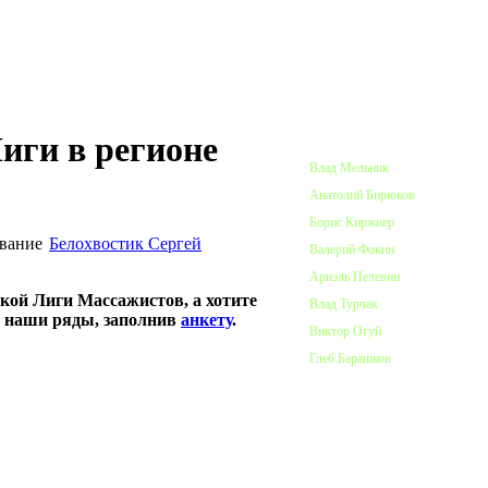
ПОЧЕТНЫЕ ЧЛЕНЫ ЛИГИ
иги в регионе
Влад Мельник
Анатолий Бирюков
Борис Киржнер
Белохвостик Сергей
Валерий Фокин
Ариэль Пелевин
кой Лиги Массажистов, а хотите
Влад Турчак
в наши ряды, заполнив
анкету
.
Виктор Огуй
Глеб Барашков