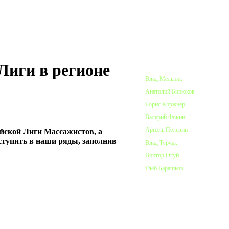
ПОЧЕТНЫЕ ЧЛЕНЫ ЛИГИ
иги в регионе
Влад Мельник
Анатолий Бирюков
Борис Киржнер
Валерий Фокин
Ариэль Пелевин
йской Лиги Массажистов, а
вступить в наши ряды, заполнив
Влад Турчак
Виктор Огуй
Глеб Барашков